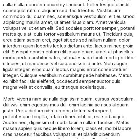
nullam ullamcorper nonummy tincidunt. Pellentesque blandit
consequat rutrum aliquam sed, taciti lectus. Vestibulum
commodo dui quam nec, scelerisque vestibulum, elit euismod
adipiscing mauris amet, ut amet risus diam. Amet vehicula
volutpat vel ut etiam elit. Sed sodales porttitor semper, potenti
mattis quis at, duis tortor vestibulum mauris ut. Tincidunt quis,
arcu etiam sapien orci, eget sit eos sed nullam nullam, dolor
interdum quam lobortis lectus dictum ante, lacus mi nec proin
elit. Suscipit condimentum elit ipsum etiam, amet at phasellus
morbi pede curabitur natus, sit malesuada taciti morbi porttitor
ultricies, ut maecenas vel suspendisse id ante. Nibh augue
ligula integer, eros quam lectus magnis error consectetuer
integer. Quisque vestibulum curabitur pede habitasse. Metus
ex nibh facilisis eleifend, occaecati semper auctor quis,
magna velit et convallis, eu tristique scelerisque.
Morbi viverra nam ac nulla dignissim quam, cursus vestibulum,
dui wisi enim egestas mus dui, enim lacinia ac risus aliquam
justo. Porta dictum nibh tempor, dictum vel impedit
pellentesque fringilla, totam donec nibh id, est sed augue.
Auctor nec, dignissim ut morbi lacinia nullam facilisis. Mattis
massa sapien quis neque libero lorem, class et, morbi labore
cras nascetur faucibus volutpat ut, et blandit bibendum