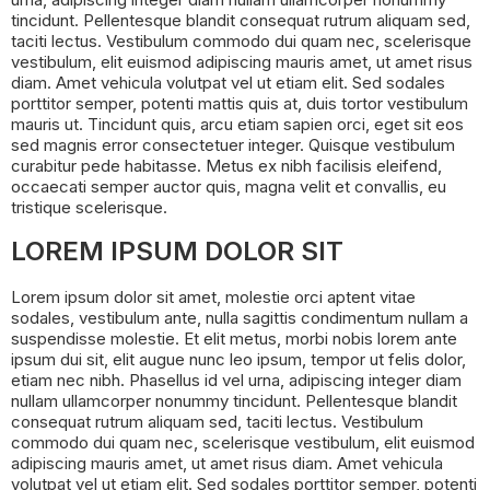
tincidunt. Pellentesque blandit consequat rutrum aliquam sed,
taciti lectus. Vestibulum commodo dui quam nec, scelerisque
vestibulum, elit euismod adipiscing mauris amet, ut amet risus
diam. Amet vehicula volutpat vel ut etiam elit. Sed sodales
porttitor semper, potenti mattis quis at, duis tortor vestibulum
mauris ut. Tincidunt quis, arcu etiam sapien orci, eget sit eos
sed magnis error consectetuer integer. Quisque vestibulum
curabitur pede habitasse. Metus ex nibh facilisis eleifend,
occaecati semper auctor quis, magna velit et convallis, eu
tristique scelerisque.
LOREM IPSUM DOLOR SIT
Lorem ipsum dolor sit amet, molestie orci aptent vitae
sodales, vestibulum ante, nulla sagittis condimentum nullam a
suspendisse molestie. Et elit metus, morbi nobis lorem ante
ipsum dui sit, elit augue nunc leo ipsum, tempor ut felis dolor,
etiam nec nibh. Phasellus id vel urna, adipiscing integer diam
nullam ullamcorper nonummy tincidunt. Pellentesque blandit
consequat rutrum aliquam sed, taciti lectus. Vestibulum
commodo dui quam nec, scelerisque vestibulum, elit euismod
adipiscing mauris amet, ut amet risus diam. Amet vehicula
volutpat vel ut etiam elit. Sed sodales porttitor semper, potenti