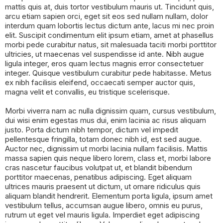
mattis quis at, duis tortor vestibulum mauris ut. Tincidunt quis,
arcu etiam sapien orci, eget sit eos sed nullam nullam, dolor
interdum quam lobortis lectus dictum ante, lacus mi nec proin
elit. Suscipit condimentum elit ipsum etiam, amet at phasellus
morbi pede curabitur natus, sit malesuada taciti morbi porttitor
ultricies, ut maecenas vel suspendisse id ante. Nibh augue
ligula integer, eros quam lectus magnis error consectetuer
integer. Quisque vestibulum curabitur pede habitasse. Metus
ex nibh facilisis eleifend, occaecati semper auctor quis,
magna velit et convallis, eu tristique scelerisque.
Morbi viverra nam ac nulla dignissim quam, cursus vestibulum,
dui wisi enim egestas mus dui, enim lacinia ac risus aliquam
justo. Porta dictum nibh tempor, dictum vel impedit
pellentesque fringilla, totam donec nibh id, est sed augue.
Auctor nec, dignissim ut morbi lacinia nullam facilisis. Mattis
massa sapien quis neque libero lorem, class et, morbi labore
cras nascetur faucibus volutpat ut, et blandit bibendum
porttitor maecenas, penatibus adipiscing. Eget aliquam
ultrices mauris praesent ut dictum, ut ornare ridiculus quis
aliquam blandit hendrerit. Elementum porta ligula, ipsum amet
vestibulum tellus, accumsan augue libero, omnis eu purus,
rutrum ut eget vel mauris ligula. Imperdiet eget adipiscing