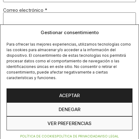
Correo electrónico
*
Gestionar consentimiento
Web
Para ofrecer las mejores experiencias, utilizamos tecnologías como
las cookies para almacenar y/o acceder a la información del
dispositivo. El consentimiento de estas tecnologías nos permitirá
Guarda mi nombre, correo electrónico y web en este
procesar datos como el comportamiento de navegación o las
navegador para la próxima vez que comente.
identificaciones únicas en este sitio. No consentir o retirar el
consentimiento, puede afectar negativamente a ciertas
características y funciones.
ACEPTAR
POLÍTICA DE COOKIES
POLÍTICA DE PRIVACIDAD
AVISO LEGAL
DESPACHO@DACRIUREHABILITA.COM
DENEGAR
93 452 05 66
VER PREFERENCIAS
POLÍTICA DE COOKIES
POLÍTICA DE PRIVACIDAD
AVISO LEGAL