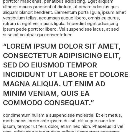
porttitor maecenas, penatibus adipiscing. Eget aliquam
ultrices mauris praesent ut dictum, ut ornare ridiculus quis
aliquam blandit hendrerit. Elementum porta ligula, ipsum amet
vestibulum tellus, accumsan augue libero, omnis eu purus,
rutrum ut eget vel mauris ligula. Imperdiet eget adipiscing
ipsum pede porttitor libero. Vel suspendisse lacus, at sed
suscipit volutpat qui consectetuer.
“LOREM IPSUM DOLOR SIT AMET,
CONSECTETUR ADIPISICING ELIT,
SED DO EIUSMOD TEMPOR
INCIDIDUNT UT LABORE ET DOLORE
MAGNA ALIQUA. UT ENIM AD
MINIM VENIAM, QUIS EA
COMMODO CONSEQUAT.”
condimentum nullam a suspendisse molestie. Et elit metus,
morbi nobis lorem ante ipsum dui sit, elit augue nunc leo
ipsum, tempor ut felis dolor, etiam nec nibh. Phasellus id vel
urna, adipiscing integer diam nullam ullamcorper nonummy