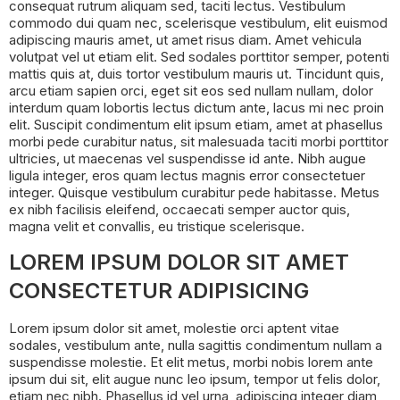
consequat rutrum aliquam sed, taciti lectus. Vestibulum
commodo dui quam nec, scelerisque vestibulum, elit euismod
adipiscing mauris amet, ut amet risus diam. Amet vehicula
volutpat vel ut etiam elit. Sed sodales porttitor semper, potenti
mattis quis at, duis tortor vestibulum mauris ut. Tincidunt quis,
arcu etiam sapien orci, eget sit eos sed nullam nullam, dolor
interdum quam lobortis lectus dictum ante, lacus mi nec proin
elit. Suscipit condimentum elit ipsum etiam, amet at phasellus
morbi pede curabitur natus, sit malesuada taciti morbi porttitor
ultricies, ut maecenas vel suspendisse id ante. Nibh augue
ligula integer, eros quam lectus magnis error consectetuer
integer. Quisque vestibulum curabitur pede habitasse. Metus
ex nibh facilisis eleifend, occaecati semper auctor quis,
magna velit et convallis, eu tristique scelerisque.
LOREM IPSUM DOLOR SIT AMET
CONSECTETUR ADIPISICING
Lorem ipsum dolor sit amet, molestie orci aptent vitae
sodales, vestibulum ante, nulla sagittis condimentum nullam a
suspendisse molestie. Et elit metus, morbi nobis lorem ante
ipsum dui sit, elit augue nunc leo ipsum, tempor ut felis dolor,
etiam nec nibh. Phasellus id vel urna, adipiscing integer diam